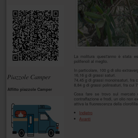
testa
ad
ogni
pagina
si
trovano
i
collegamenti
veloci
(navigazione
tramite
link
La molitura quest'anno è stata es
interni).
polifenoli al meglio.
Ad
ogni
In particolare, 100 g di olio extraver
link
16,16 g di grassi saturi.
Piazzole Camper
interno
74,45 g di grassi monoinsaturi, fra c
è
8,84 g di grassi polinsaturi, fra cui 
Affitto piazzole Camper
associata
Cosa fare se trovo sul mercato u
una
contraffazione e frodi, un olio non 
accesskey
attiva la fluorescenza della clorofill
(combinazione
di
Indietro
tasti).
Avanti