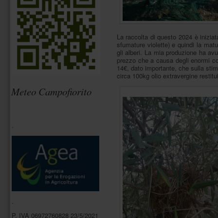
pagina
è
divisa
in
sezioni
La raccolta di questo 2024 è iniziat
e
sfumature violette) e quindi la matu
ogni
gli alberi. La mia produzione ha av
sezione
prezzo che a causa degli enormi co
è
14€, dato importante, che sulla stim
descritta
circa 100kg olio extravergine restitu
da
Meteo Campofiorito
un
titolo
(navigazione
tramite
headings).
.
Ogni
sezione
è
associata
ad
un
ruolo
(navigazione
tramite
landmarks).
.
In
P. IVA 06972760828 23/5/2021