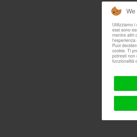
We 
Utilizziamo i
essi sono ess
mentre altri 
l'esperienza 
Puoi decider
cookie. Ti pr
potresti non 
funzionalità d