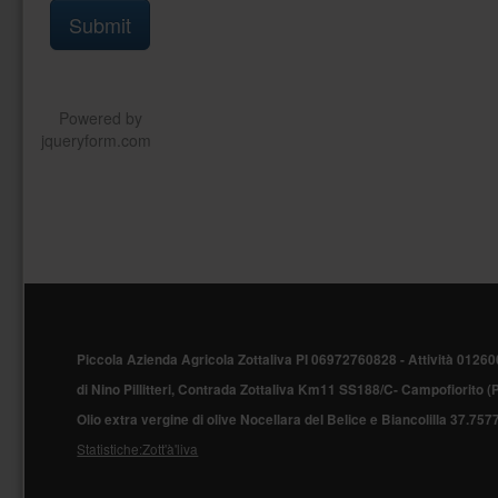
Piè
di
Piccola Azienda Agricola Zottaliva PI 06972760828 -
Attività 01260
pagina
di Nino Pillitteri, Contrada Zottaliva Km11 SS188/C- Campofiorito 
Olio extra vergine di olive Nocellara del Belice e Biancolilla
37.757
Statistiche:Zott'à'liva