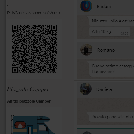
pagina
.
è
divisa
P. IVA 06972760828 23/5/2021
in
sezioni
e
ogni
sezione
è
descritta
da
un
titolo
(navigazione
tramite
headings).
Ogni
sezione
Piazzole Camper
è
associata
ad
Affitto piazzole Camper
un
ruolo
(navigazione
tramite
landmarks).
In