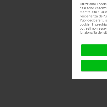
Utilizziamo i cooki
essi sono essenzia
mentre altri ci ai
l'esperienza dell'
Puoi decidere tu 
cookie. Ti preghiam
potresti non essere
funzionalità del sit