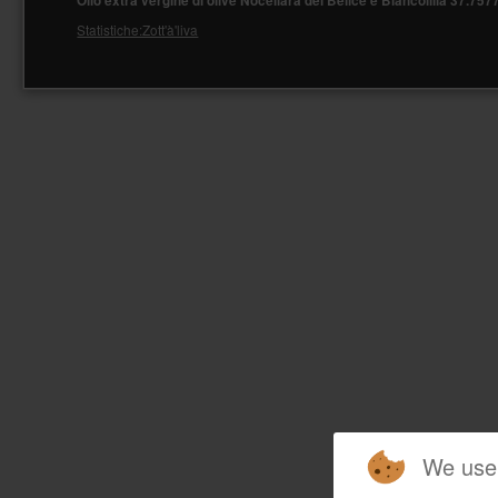
Olio extra vergine di olive Nocellara del Belice e Biancolilla
37.757
Statistiche:Zott'à'liva
We use