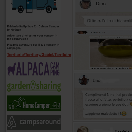
testa
ad
ogni
pagina
si
trovano
Erlebnis-Stellplätze für Deinen Camper
i
im Grünen
collegamenti
Adventure pitches for your camper in
veloci
the countryside
(navigazione
Piazzole avventura per il tuo camper in
tramite
campagna
link
Territorio/Territory/Gebiet/Territoire
interni).
Ad
ogni
link
interno
è
associata
una
accesskey
(combinazione
di
tasti).