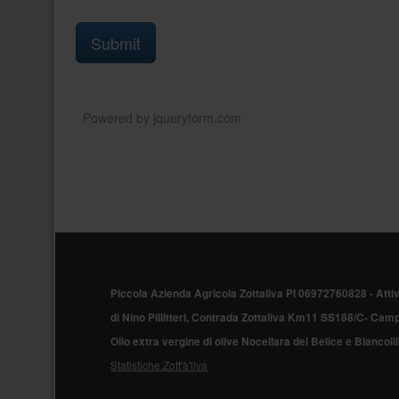
Piè
di
Piccola Azienda Agricola Zottaliva PI 06972760828 -
Atti
pagina
di Nino Pillitteri, Contrada Zottaliva Km11 SS188/C- Cam
Olio extra vergine di olive Nocellara del Belice e Biancoli
Statistiche:Zott'à'liva