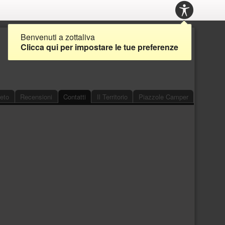
PANNE
ACCESS
Benvenuti a zottaliva
Clicca qui per impostare le tue preferenze
veto
Recensioni
Contatti
Il Territorio
Piazzole Camper