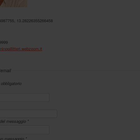
4987755, 13.28226355266458
9999
ninopillitteri.webzoom.it
'email
bbligatorio
del messaggio
*
 un messaggio
*