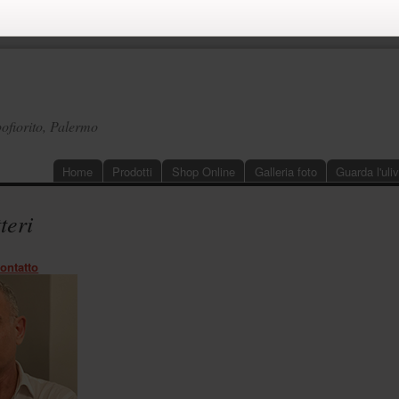
ofiorito, Palermo
Home
Prodotti
Shop Online
Galleria foto
Guarda l'uli
teri
ontatto