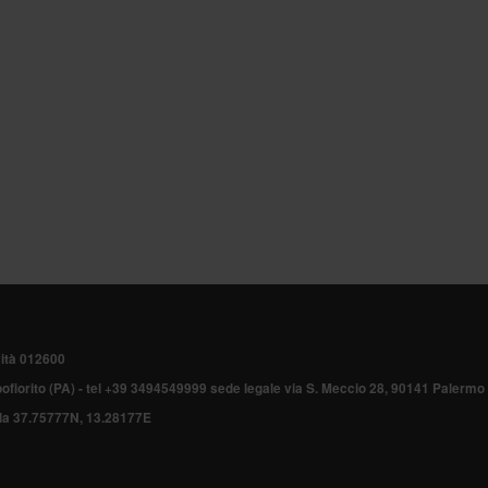
vità 012600
pofiorito (PA) - tel +39 3494549999 sede legale via S. Meccio 28, 90141 Palermo
lla
37.75777N, 13.28177E