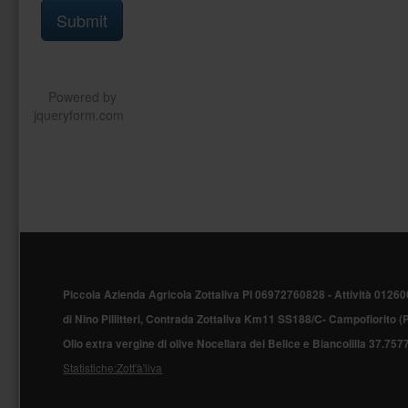
Piè
di
Piccola Azienda Agricola Zottaliva PI 06972760828 -
Attività 01260
pagina
di Nino Pillitteri, Contrada Zottaliva Km11 SS188/C- Campofiorito 
Olio extra vergine di olive Nocellara del Belice e Biancolilla
37.757
Statistiche:Zott'à'liva