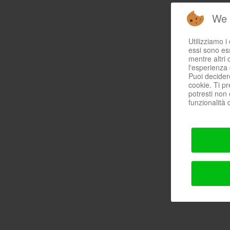
We 
Utilizziamo i
essi sono ess
mentre altri 
l'esperienza 
Puoi decider
cookie. Ti pr
potresti non 
funzionalità d