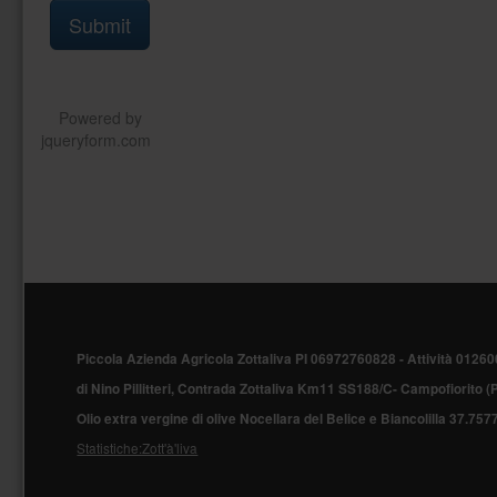
Piè
di
Piccola Azienda Agricola Zottaliva PI 06972760828 -
Attività 01260
pagina
di Nino Pillitteri, Contrada Zottaliva Km11 SS188/C- Campofiorito 
Olio extra vergine di olive Nocellara del Belice e Biancolilla
37.757
Statistiche:Zott'à'liva