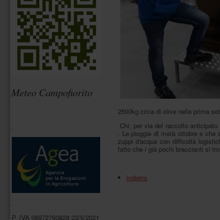
pagina
è
divisa
in
sezioni
e
ogni
sezione
è
descritta
da
Meteo Campofiorito
un
titolo
(navigazione
2500kg circa di olive nella prima se
tramite
headings).
Chi, per via del raccolto anticipato
.
Ogni
. Le pioggie di metà ottobre e che s
sezione
zuppi d'acqua con difficoltà logist
è
fatto che i già pochi braccianti si tr
associata
ad
un
Indietro
ruolo
(navigazione
tramite
landmarks).
.
In
P. IVA 06972760828 23/5/2021