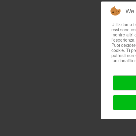
We 
Utilizziamo i
essi sono ess
mentre altri 
l'esperienza 
Puoi decider
cookie. Ti pr
potresti non 
funzionalità d